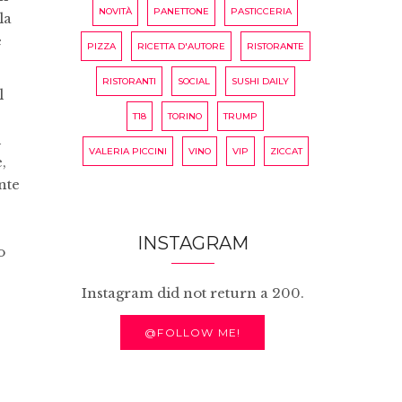
NOVITÀ
PANETTONE
PASTICCERIA
la
e
PIZZA
RICETTA D'AUTORE
RISTORANTE
RISTORANTI
SOCIAL
SUSHI DAILY
l
T18
TORINO
TRUMP
i
VALERIA PICCINI
VINO
VIP
ZICCAT
,
nte
INSTAGRAM
o
Instagram did not return a 200.
@FOLLOW ME!