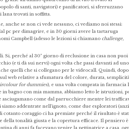
popolo di santi, navigatori) e panificatori, si sferruzzano
ana trovati in soffitta.
he, anche se non ci vede nessuno, ci vediamo noi stessi:
dal pc per dimagrire, e in 30 giorni avere la tartaruga
omi Campbell (adesso le lezioni si chiamano
challenge,
lli. Si, perché al 30° giorno di reclusione in casa non puoi
cchio (e ti dà sui nervi) ogni volta che passi davanti ad uno
he quelli che si collegano per le videocall. Quindi, dopo
sul web relative a sfumatura del colore, durata, semplicità
ircolour for dummies
), e una volta comprata in farmacia 
se in bagno con mia mamma, abbiamo letto le istruzioni, p
e asciugamano come dal parrucchiere mentre lei traffica
ci siamo addentrate nell’ignoto, come due esploratori (anzi
di cotanto coraggio ci ha premiate perché il risultato è sta
della tonalità giusta e la copertura efficace. Il pensiero è
tina di anni fa facevano venire la pettinatrice a casa, og