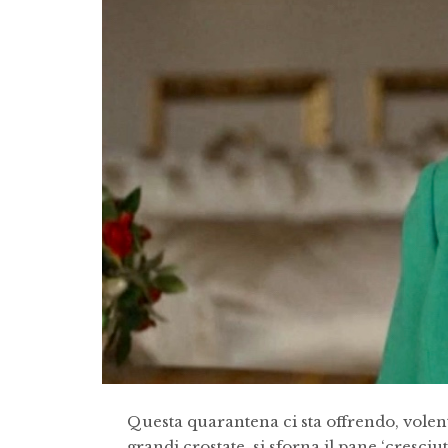
Questa quarantena ci sta offrendo, volenti
grandi crostate, si sforna il pane ‘cresciut