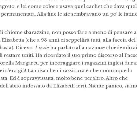
o segreto, e lei come colore usava quel cachet che dava quel
 permanentata. Alla fine le zie sembravano un po’ le fatin
di chiome sbarazzine, non posso fare a meno di pensare a
lisabetta (che a 93 anni ci seppellirà tutti, alla faccia del
basta). Dicevo,
Lizzie
ha parlato alla nazione chiedendo a
estare uniti. Ha ricordato il suo primo discorso al Paese
orella Margaret, per incoraggiare i ragazzini inglesi dura
i c’era già! La cosa che ci rassicura è che comunque la
ata. Ed è sopravvissuta, molto bene peraltro. Altro che
dell’abito indossato da Elizabeth ieri). Niente panico, siam