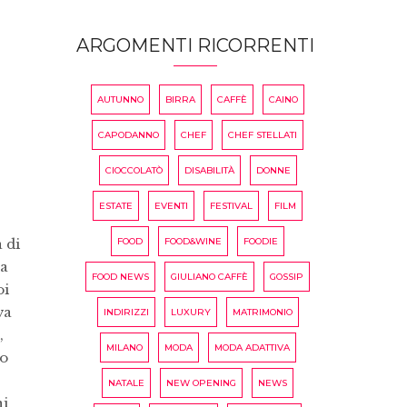
ARGOMENTI RICORRENTI
AUTUNNO
BIRRA
CAFFÈ
CAINO
CAPODANNO
CHEF
CHEF STELLATI
CIOCCOLATÒ
DISABILITÀ
DONNE
ESTATE
EVENTI
FESTIVAL
FILM
FOOD
FOOD&WINE
FOODIE
 di
la
FOOD NEWS
GIULIANO CAFFÈ
GOSSIP
oi
va
INDIRIZZI
LUXURY
MATRIMONIO
,
MILANO
MODA
MODA ADATTIVA
to
NATALE
NEW OPENING
NEWS
ni