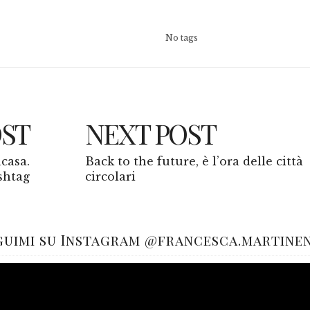
No tags
OST
NEXT POST
acasa.
Back to the future, è l’ora delle città
shtag
circolari
guimi su Instagram @francesca.martine