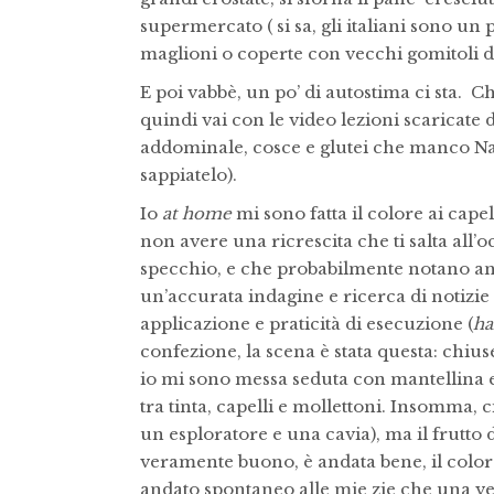
supermercato ( si sa, gli italiani sono un 
maglioni o coperte con vecchi gomitoli di l
E poi vabbè, un po’ di autostima ci sta. C
quindi vai con le video lezioni scaricate 
addominale, cosce e glutei che manco Na
sappiatelo).
Io
at home
mi sono fatta il colore ai cape
non avere una ricrescita che ti salta all’o
specchio, e che probabilmente notano anc
un’accurata indagine e ricerca di notizie 
applicazione e praticità di esecuzione (
ha
confezione, la scena è stata questa: chiu
io mi sono messa seduta con mantellina 
tra tinta, capelli e mollettoni. Insomma, 
un esploratore e una cavia), ma il frutto 
veramente buono, è andata bene, il colore 
andato spontaneo alle mie zie che una ven