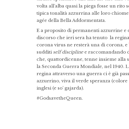
volta all’alba quasi la piega fosse un rit
tipica tonalità azzurrina alle loro chiome
agée della Bella Addormentata.
E a proposito di permanenti azzurrine e 
discorso che ieri sera ha tenuto la regina E
corona virus ne resterà una di corona, e 
sudditi
self discipline
e raccomandando di r
che, quattordicenne, tenne insieme alla s
la Seconda Guerra Mondiale, nel 1940. Le
regina attraverso una guerra ci è già pass
azzurrino, viva il verde speranza (colore 
inglesi (e so’ gajarda).
#GodsavetheQueen.