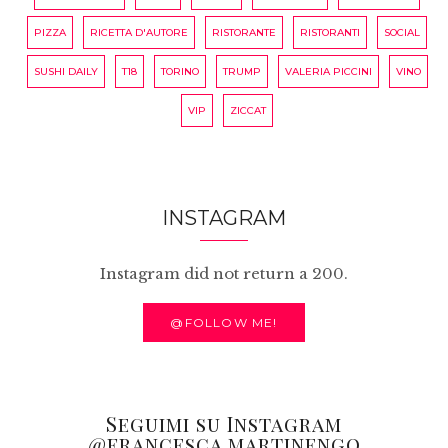
PIZZA
RICETTA D'AUTORE
RISTORANTE
RISTORANTI
SOCIAL
SUSHI DAILY
T18
TORINO
TRUMP
VALERIA PICCINI
VINO
VIP
ZICCAT
INSTAGRAM
Instagram did not return a 200.
@FOLLOW ME!
Seguimi su Instagram
@francesca.martinengo