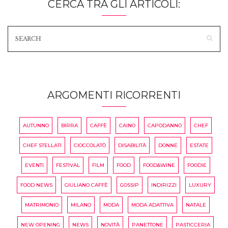
CERCA TRA GLI ARTICOLI:
ARGOMENTI RICORRENTI
AUTUNNO
BIRRA
CAFFÈ
CAINO
CAPODANNO
CHEF
CHEF STELLATI
CIOCCOLATÒ
DISABILITÀ
DONNE
ESTATE
EVENTI
FESTIVAL
FILM
FOOD
FOOD&WINE
FOODIE
FOOD NEWS
GIULIANO CAFFÈ
GOSSIP
INDIRIZZI
LUXURY
MATRIMONIO
MILANO
MODA
MODA ADATTIVA
NATALE
NEW OPENING
NEWS
NOVITÀ
PANETTONE
PASTICCERIA