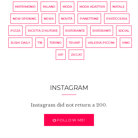
MATRIMONIO
MILANO
MODA
MODA ADATTIVA
NATALE
NEW OPENING
NEWS
NOVITÀ
PANETTONE
PASTICCERIA
PIZZA
RICETTA D'AUTORE
RISTORANTE
RISTORANTI
SOCIAL
SUSHI DAILY
T18
TORINO
TRUMP
VALERIA PICCINI
VINO
VIP
ZICCAT
INSTAGRAM
Instagram did not return a 200.
@FOLLOW ME!