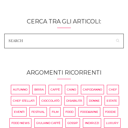
CERCA TRA GLI ARTICOLI:
ARGOMENTI RICORRENTI
AUTUNNO
BIRRA
CAFFÈ
CAINO
CAPODANNO
CHEF
CHEF STELLATI
CIOCCOLATÒ
DISABILITÀ
DONNE
ESTATE
EVENTI
FESTIVAL
FILM
FOOD
FOOD&WINE
FOODIE
FOOD NEWS
GIULIANO CAFFÈ
GOSSIP
INDIRIZZI
LUXURY