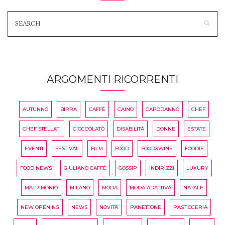
ARGOMENTI RICORRENTI
AUTUNNO
BIRRA
CAFFÈ
CAINO
CAPODANNO
CHEF
CHEF STELLATI
CIOCCOLATÒ
DISABILITÀ
DONNE
ESTATE
EVENTI
FESTIVAL
FILM
FOOD
FOOD&WINE
FOODIE
FOOD NEWS
GIULIANO CAFFÈ
GOSSIP
INDIRIZZI
LUXURY
MATRIMONIO
MILANO
MODA
MODA ADATTIVA
NATALE
NEW OPENING
NEWS
NOVITÀ
PANETTONE
PASTICCERIA