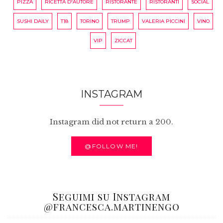
PIZZA
RICETTA D'AUTORE
RISTORANTE
RISTORANTI
SOCIAL
SUSHI DAILY
T18
TORINO
TRUMP
VALERIA PICCINI
VINO
VIP
ZICCAT
INSTAGRAM
Instagram did not return a 200.
@FOLLOW ME!
Seguimi su Instagram
@francesca.martinengo