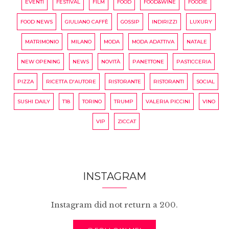
EVENTI
FESTIVAL
FILM
FOOD
FOOD&WINE
FOODIE
FOOD NEWS
GIULIANO CAFFÈ
GOSSIP
INDIRIZZI
LUXURY
MATRIMONIO
MILANO
MODA
MODA ADATTIVA
NATALE
NEW OPENING
NEWS
NOVITÀ
PANETTONE
PASTICCERIA
PIZZA
RICETTA D'AUTORE
RISTORANTE
RISTORANTI
SOCIAL
SUSHI DAILY
T18
TORINO
TRUMP
VALERIA PICCINI
VINO
VIP
ZICCAT
INSTAGRAM
Instagram did not return a 200.