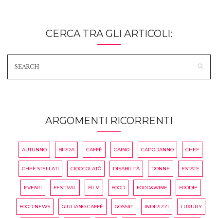
CERCA TRA GLI ARTICOLI:
ARGOMENTI RICORRENTI
AUTUNNO
BIRRA
CAFFÈ
CAINO
CAPODANNO
CHEF
CHEF STELLATI
CIOCCOLATÒ
DISABILITÀ
DONNE
ESTATE
EVENTI
FESTIVAL
FILM
FOOD
FOOD&WINE
FOODIE
FOOD NEWS
GIULIANO CAFFÈ
GOSSIP
INDIRIZZI
LUXURY