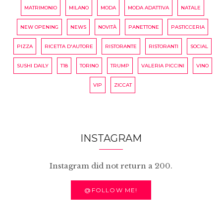
MATRIMONIO
MILANO
MODA
MODA ADATTIVA
NATALE
NEW OPENING
NEWS
NOVITÀ
PANETTONE
PASTICCERIA
PIZZA
RICETTA D'AUTORE
RISTORANTE
RISTORANTI
SOCIAL
SUSHI DAILY
T18
TORINO
TRUMP
VALERIA PICCINI
VINO
VIP
ZICCAT
INSTAGRAM
Instagram did not return a 200.
@FOLLOW ME!