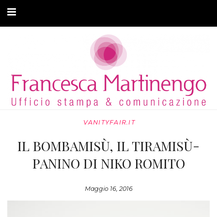
CHI SONO
CLIENTI
ARTICOLI
MODA ADATTIVA
VANITYFAIR.IT
CONTATTI
IL BOMBAMISÙ, IL TIRAMISÙ-
PRIVACY
PANINO DI NIKO ROMITO
Maggio 16, 2016