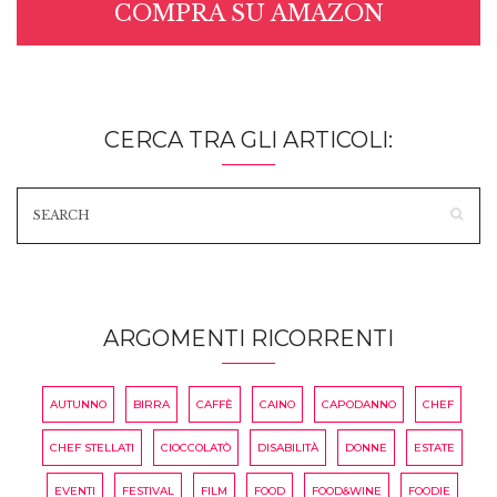
COMPRA SU AMAZON
CERCA TRA GLI ARTICOLI:
ARGOMENTI RICORRENTI
AUTUNNO
BIRRA
CAFFÈ
CAINO
CAPODANNO
CHEF
CHEF STELLATI
CIOCCOLATÒ
DISABILITÀ
DONNE
ESTATE
EVENTI
FESTIVAL
FILM
FOOD
FOOD&WINE
FOODIE