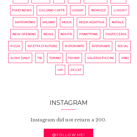
FOOD NEWS
GIULIANO CAFFÈ
GOSSIP
INDIRIZZI
LUXURY
MATRIMONIO
MILANO
MODA
MODA ADATTIVA
NATALE
NEW OPENING
NEWS
NOVITÀ
PANETTONE
PASTICCERIA
PIZZA
RICETTA D'AUTORE
RISTORANTE
RISTORANTI
SOCIAL
SUSHI DAILY
T18
TORINO
TRUMP
VALERIA PICCINI
VINO
VIP
ZICCAT
INSTAGRAM
Instagram did not return a 200.
@FOLLOW ME!