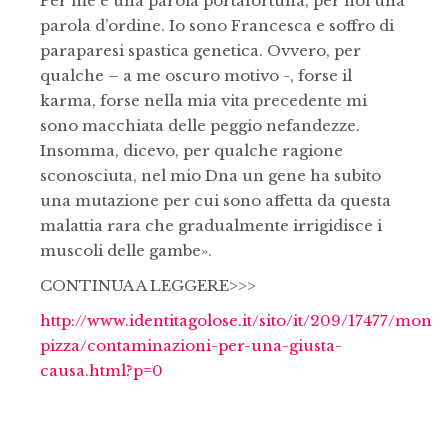
Per me è una parola portafortuna, per noi una
parola d’ordine. Io sono Francesca e soffro di
paraparesi spastica genetica. Ovvero, per
qualche – a me oscuro motivo -, forse il
karma, forse nella mia vita precedente mi
sono macchiata delle peggio nefandezze.
Insomma, dicevo, per qualche ragione
sconosciuta, nel mio Dna un gene ha subito
una mutazione per cui sono affetta da questa
malattia rara che gradualmente irrigidisce i
muscoli delle gambe».
CONTINUA A LEGGERE>>>
http://www.identitagolose.it/sito/it/209/17477/mond
pizza/contaminazioni-per-una-giusta-
causa.html?p=0