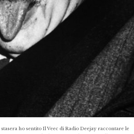
 stasera ho sentito Il Veec di Radio Deejay raccontare le