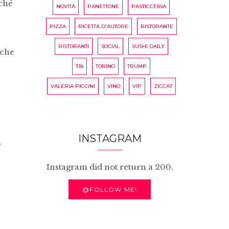
rché
NOVITÀ
PANETTONE
PASTICCERIA
PIZZA
RICETTA D'AUTORE
RISTORANTE
RISTORANTI
SOCIAL
SUSHI DAILY
 che
T18
TORINO
TRUMP
VALERIA PICCINI
VINO
VIP
ZICCAT
INSTAGRAM
)
Instagram did not return a 200.
@FOLLOW ME!