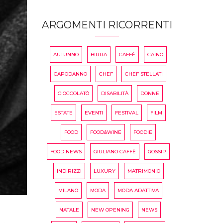
ARGOMENTI RICORRENTI
AUTUNNO
BIRRA
CAFFÈ
CAINO
CAPODANNO
CHEF
CHEF STELLATI
CIOCCOLATÒ
DISABILITÀ
DONNE
ESTATE
EVENTI
FESTIVAL
FILM
FOOD
FOOD&WINE
FOODIE
FOOD NEWS
GIULIANO CAFFÈ
GOSSIP
INDIRIZZI
LUXURY
MATRIMONIO
MILANO
MODA
MODA ADATTIVA
NATALE
NEW OPENING
NEWS