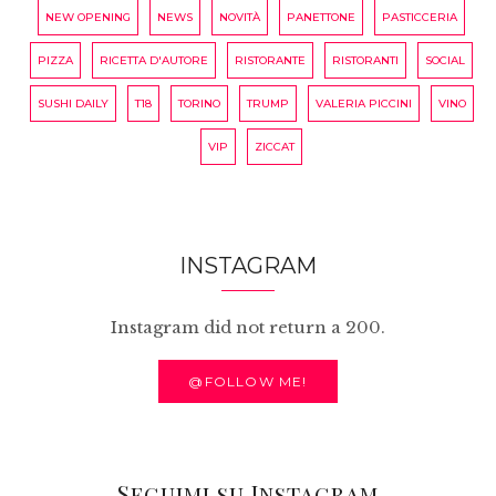
NEW OPENING
NEWS
NOVITÀ
PANETTONE
PASTICCERIA
PIZZA
RICETTA D'AUTORE
RISTORANTE
RISTORANTI
SOCIAL
SUSHI DAILY
T18
TORINO
TRUMP
VALERIA PICCINI
VINO
VIP
ZICCAT
INSTAGRAM
Instagram did not return a 200.
@FOLLOW ME!
Seguimi su Instagram