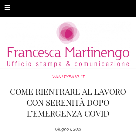
CHI SONO
CLIENTI
ARTICOLI
MODA ADATTIVA
VANITYFAIR.IT
CONTATTI
COME RIENTRARE AL LAVORO
PRIVACY
CON SERENITÀ DOPO
L’EMERGENZA COVID
Giugno 1, 2021