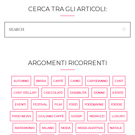
CERCA TRA GLI ARTICOLI:
ARGOMENTI RICORRENTI
AUTUNNO
BIRRA
CAFFÈ
CAINO
CAPODANNO
CHEF
CHEF STELLATI
CIOCCOLATÒ
DISABILITÀ
DONNE
ESTATE
EVENTI
FESTIVAL
FILM
FOOD
FOOD&WINE
FOODIE
FOOD NEWS
GIULIANO CAFFÈ
GOSSIP
INDIRIZZI
LUXURY
MATRIMONIO
MILANO
MODA
MODA ADATTIVA
NATALE