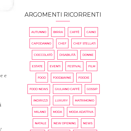
ARGOMENTI RICORRENTI
AUTUNNO
BIRRA
CAFFÈ
CAINO
CAPODANNO
CHEF
CHEF STELLATI
CIOCCOLATÒ
DISABILITÀ
DONNE
ESTATE
EVENTI
FESTIVAL
FILM
e e
FOOD
FOOD&WINE
FOODIE
FOOD NEWS
GIULIANO CAFFÈ
GOSSIP
INDIRIZZI
LUXURY
MATRIMONIO
i
MILANO
MODA
MODA ADATTIVA
NATALE
NEW OPENING
NEWS
V