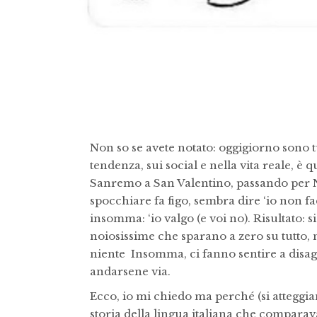
Non so se avete notato: oggigiorno sono tu
tendenza, sui social e nella vita reale, è q
Sanremo a San Valentino, passando per 
spocchiare fa figo, sembra dire ‘io non facc
insomma: ‘io valgo (e voi no). Risultato: 
noiosissime che sparano a zero su tutto,
niente Insomma, ci fanno sentire a disagi
andarsene via.
Ecco, io mi chiedo ma perché (si atteggiano
storia della lingua italiana che comparava