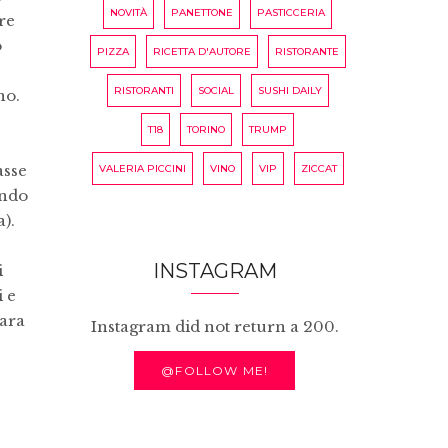
NOVITÀ
PANETTONE
PASTICCERIA
tre
ò
PIZZA
RICETTA D'AUTORE
RISTORANTE
RISTORANTI
SOCIAL
SUSHI DAILY
no.
T18
TORINO
TRUMP
asse
VALERIA PICCINI
VINO
VIP
ZICCAT
ondo
).
INSTAGRAM
i
i e
Mara
Instagram did not return a 200.
@FOLLOW ME!