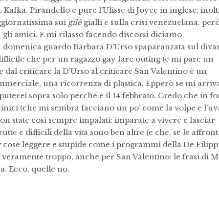
, Kafka, Pirandello e pure l’Ulisse di Joyce in inglese, inol
ggiornatissima sui
gilè
gialli e sulla crisi venezuelana: per
gli amici. E mi rilasso facendo discorsi diciamo
 la domenica guardo Barbara D’Urso spaparanzata sul diva
difficile che per un ragazzo gay fare outing (e mi pare un
re dal criticare la D’Urso al criticare San Valentino è un
ommerciale, una ricorrenza di plastica. Epperò se mi arriv
sputerei sopra solo perché è il 14 febbraio. Credo che in f
inici (che mi sembra facciano un po’ come la volpe e l’uva
 non state così sempre impalati: imparate a vivere e lasciar
tte e difficili della vita sono ben altre (e che, se le affront
v cose leggere e stupide come i programmi della De Filipp
è veramente troppo, anche per San Valentino: le frasi di 
a. Ecco, quelle no.