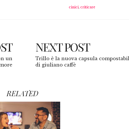
cinici
,
criticare
OST
NEXT POST
con un
Trillo è la nuova capsula compostabi
amore
di giuliano caffè
RELATED