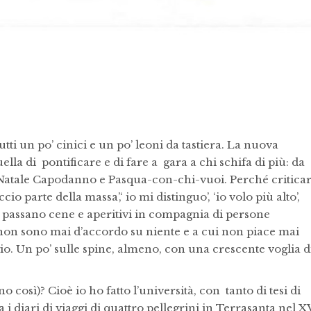
tti un po’ cinici e un po’ leoni da tastiera. La nuova
uella di pontificare e di fare a gara a chi schifa di più: da
Natale Capodanno e Pasqua-con-chi-vuoi. Perché criticar
io parte della massa’,‘ io mi distinguo’, ‘io volo più alto’,
si passano cene e aperitivi in compagnia di persone
 non sono mai d’accordo su niente e a cui non piace mai
o. Un po’ sulle spine, almeno, con una crescente voglia d
 così)? Cioè io ho fatto l’università, con tanto di tesi di
 i diari di viaggi di quattro pellegrini in Terrasanta nel X