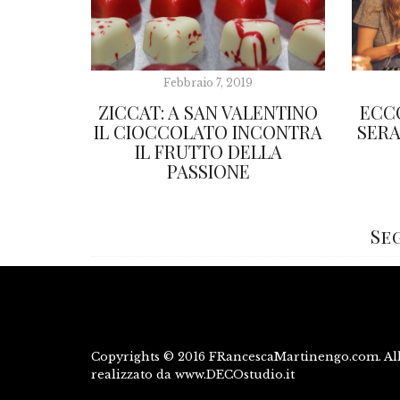
Febbraio 7, 2019
ZICCAT: A SAN VALENTINO
ECCO
IL CIOCCOLATO INCONTRA
SERA
IL FRUTTO DELLA
PASSIONE
Se
Copyrights © 2016 FRancescaMartinengo.com. All 
realizzato da www.DECOstudio.it