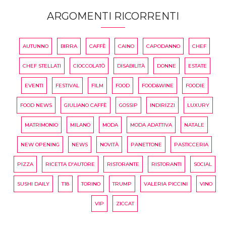
ARGOMENTI RICORRENTI
AUTUNNO
BIRRA
CAFFÈ
CAINO
CAPODANNO
CHEF
CHEF STELLATI
CIOCCOLATÒ
DISABILITÀ
DONNE
ESTATE
EVENTI
FESTIVAL
FILM
FOOD
FOOD&WINE
FOODIE
FOOD NEWS
GIULIANO CAFFÈ
GOSSIP
INDIRIZZI
LUXURY
MATRIMONIO
MILANO
MODA
MODA ADATTIVA
NATALE
NEW OPENING
NEWS
NOVITÀ
PANETTONE
PASTICCERIA
PIZZA
RICETTA D'AUTORE
RISTORANTE
RISTORANTI
SOCIAL
SUSHI DAILY
T18
TORINO
TRUMP
VALERIA PICCINI
VINO
VIP
ZICCAT