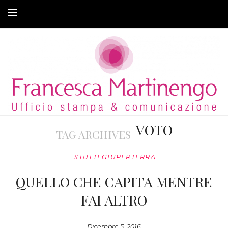
CHI SONO
CLIENTI
ARTICOLI
MODA ADATTIVA
VOTO
TAG ARCHIVES
CONTATTI
#TUTTEGIUPERTERRA
PRIVACY
QUELLO CHE CAPITA MENTRE
FAI ALTRO
Dicembre 5, 2016