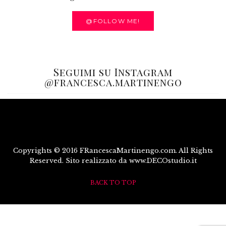
@FOLLOW ME!
Seguimi su Instagram
@francesca.martinengo
Copyrights © 2016 FRancescaMartinengo.com. All Rights
Reserved. Sito realizzato da www.DECOstudio.it
BACK TO TOP