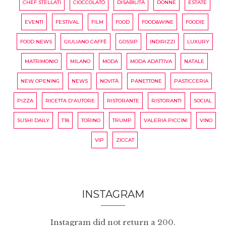
CHEF STELLATI
CIOCCOLATÒ
DISABILITÀ
DONNE
ESTATE
EVENTI
FESTIVAL
FILM
FOOD
FOOD&WINE
FOODIE
FOOD NEWS
GIULIANO CAFFÈ
GOSSIP
INDIRIZZI
LUXURY
MATRIMONIO
MILANO
MODA
MODA ADATTIVA
NATALE
NEW OPENING
NEWS
NOVITÀ
PANETTONE
PASTICCERIA
PIZZA
RICETTA D'AUTORE
RISTORANTE
RISTORANTI
SOCIAL
SUSHI DAILY
T18
TORINO
TRUMP
VALERIA PICCINI
VINO
VIP
ZICCAT
INSTAGRAM
Instagram did not return a 200.