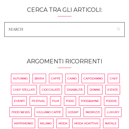
CERCA TRA GLI ARTICOLI:
ARGOMENTI RICORRENTI
AUTUNNO
BIRRA
CAFFÈ
CAINO
CAPODANNO
CHEF
CHEF STELLATI
CIOCCOLATÒ
DISABILITÀ
DONNE
ESTATE
EVENTI
FESTIVAL
FILM
FOOD
FOOD&WINE
FOODIE
FOOD NEWS
GIULIANO CAFFÈ
GOSSIP
INDIRIZZI
LUXURY
MATRIMONIO
MILANO
MODA
MODA ADATTIVA
NATALE