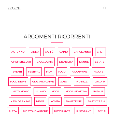
ARGOMENTI RICORRENTI
AUTUNNO
BIRRA
CAFFÈ
CAINO
CAPODANNO
CHEF
CHEF STELLATI
CIOCCOLATÒ
DISABILITÀ
DONNE
ESTATE
EVENTI
FESTIVAL
FILM
FOOD
FOOD&WINE
FOODIE
FOOD NEWS
GIULIANO CAFFÈ
GOSSIP
INDIRIZZI
LUXURY
MATRIMONIO
MILANO
MODA
MODA ADATTIVA
NATALE
NEW OPENING
NEWS
NOVITÀ
PANETTONE
PASTICCERIA
PIZZA
RICETTA D'AUTORE
RISTORANTE
RISTORANTI
SOCIAL