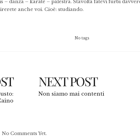
s – danza – karate – palestra. Stavolta fatevi furbi davver
irerete anche voi. Cioè: studiando.
No tags
OST
NEXT POST
gusto:
Non siamo mai contenti
Caino
No Comments Yet.