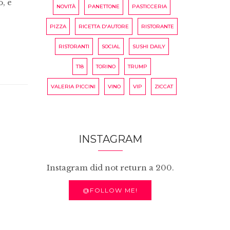
o, e
NOVITÀ
PANETTONE
PASTICCERIA
PIZZA
RICETTA D'AUTORE
RISTORANTE
RISTORANTI
SOCIAL
SUSHI DAILY
T18
TORINO
TRUMP
VALERIA PICCINI
VINO
VIP
ZICCAT
INSTAGRAM
Instagram did not return a 200.
@FOLLOW ME!