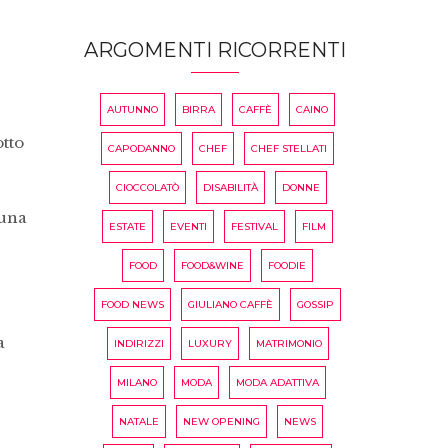
ARGOMENTI RICORRENTI
AUTUNNO
BIRRA
CAFFÈ
CAINO
otto
CAPODANNO
CHEF
CHEF STELLATI
CIOCCOLATÒ
DISABILITÀ
DONNE
 una
ESTATE
EVENTI
FESTIVAL
FILM
FOOD
FOOD&WINE
FOODIE
FOOD NEWS
GIULIANO CAFFÈ
GOSSIP
a
INDIRIZZI
LUXURY
MATRIMONIO
MILANO
MODA
MODA ADATTIVA
NATALE
NEW OPENING
NEWS