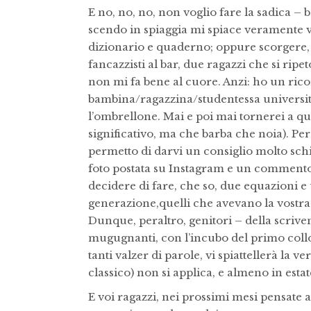
E no, no, no, non voglio fare la sadica –
scendo in spiaggia mi spiace veramente ved
dizionario e quaderno; oppure scorgere,
fancazzisti al bar, due ragazzi che si rip
non mi fa bene al cuore. Anzi: ho un rico
bambina/ragazzina/studentessa universita
l’ombrellone. Mai e poi mai tornerei a q
significativo, ma che barba che noia). Per
permetto di darvi un consiglio molto schiet
foto postata su Instagram e un commento s
decidere di fare, che so, due equazioni e 
generazione,quelli che avevano la vostra
Dunque, peraltro, genitori – della scrive
mugugnanti, con l’incubo del primo collo
tanti valzer di parole, vi spiattellerà la v
classico) non si applica, e almeno in esta
E voi ragazzi, nei prossimi mesi pensate