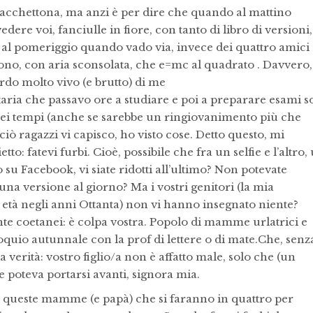
 bacchettona, ma anzi è per dire che quando al mattino
ere voi, fanciulle in fiore, con tanto di libro di versioni,
 al pomeriggio quando vado via, invece dei quattro amici
etono, con aria sconsolata, che e=mc al quadrato . Davvero,
rdo molto vivo (e brutto) di me
ria che passavo ore a studiare e poi a preparare esami s
uei tempi (anche se sarebbe un ringiovanimento più che
ciò ragazzi vi capisco, ho visto cose. Detto questo, mi
to: fatevi furbi. Cioè, possibile che fra un selfie e l’altro,
u Facebook, vi siate ridotti all’ultimo? Non potevate
una versione al giorno? Ma i vostri genitori (la mia
 età negli anni Ottanta) non vi hanno insegnato niente?
nte coetanei: è colpa vostra. Popolo di mamme urlatrici e
quio autunnale con la prof di lettere o di mate.Che, senz
era verità: vostro figlio/a non è affatto male, solo che (un
te poteva portarsi avanti, signora mia.
 a queste mamme (e papà) che si faranno in quattro per