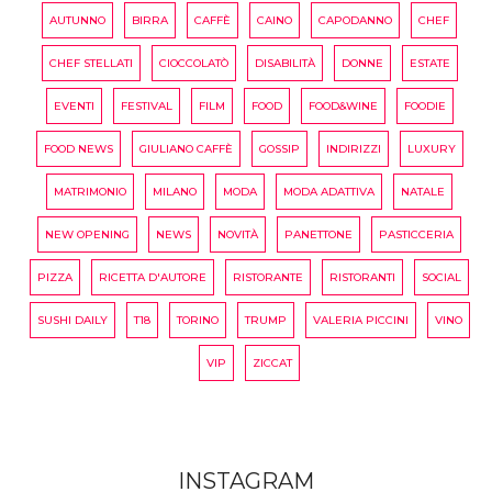
AUTUNNO
BIRRA
CAFFÈ
CAINO
CAPODANNO
CHEF
CHEF STELLATI
CIOCCOLATÒ
DISABILITÀ
DONNE
ESTATE
EVENTI
FESTIVAL
FILM
FOOD
FOOD&WINE
FOODIE
FOOD NEWS
GIULIANO CAFFÈ
GOSSIP
INDIRIZZI
LUXURY
MATRIMONIO
MILANO
MODA
MODA ADATTIVA
NATALE
NEW OPENING
NEWS
NOVITÀ
PANETTONE
PASTICCERIA
PIZZA
RICETTA D'AUTORE
RISTORANTE
RISTORANTI
SOCIAL
SUSHI DAILY
T18
TORINO
TRUMP
VALERIA PICCINI
VINO
VIP
ZICCAT
INSTAGRAM