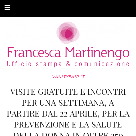
CHI SONO
CLIENTI
ARTICOLI
MODA ADATTIVA
VANITYFAIR.IT
CONTATTI
VISITE GRATUITE E INCONTRI
PRIVACY
PER UNA SETTIMANA, A
PARTIRE DAL 22 APRILE, PER LA
PREVENZIONE E LA SALUTE
DELLA DONNA IN OLTRE 250