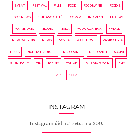
EVENTI
FESTIVAL
FILM
FOOD
FOOD&WINE
FOODIE
FOOD NEWS
GIULIANO CAFFÈ
GOSSIP
INDIRIZZI
LUXURY
MATRIMONIO
MILANO
MODA
MODA ADATTIVA
NATALE
NEW OPENING
NEWS
NOVITÀ
PANETTONE
PASTICCERIA
PIZZA
RICETTA D'AUTORE
RISTORANTE
RISTORANTI
SOCIAL
SUSHI DAILY
T18
TORINO
TRUMP
VALERIA PICCINI
VINO
VIP
ZICCAT
INSTAGRAM
Instagram did not return a 200.