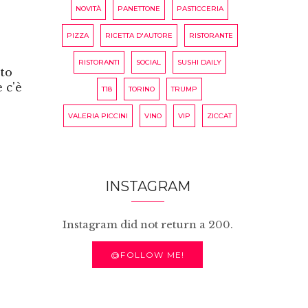
NOVITÀ
PANETTONE
PASTICCERIA
PIZZA
RICETTA D'AUTORE
RISTORANTE
RISTORANTI
SOCIAL
SUSHI DAILY
tto
 c'è
T18
TORINO
TRUMP
e
VALERIA PICCINI
VINO
VIP
ZICCAT
INSTAGRAM
Instagram did not return a 200.
@FOLLOW ME!