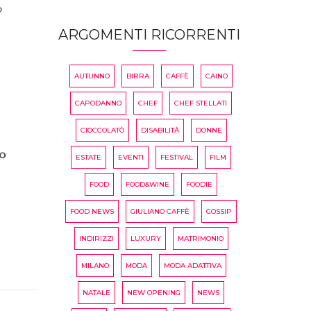
o
ARGOMENTI RICORRENTI
AUTUNNO
BIRRA
CAFFÈ
CAINO
CAPODANNO
CHEF
CHEF STELLATI
CIOCCOLATÒ
DISABILITÀ
DONNE
no
ESTATE
EVENTI
FESTIVAL
FILM
FOOD
FOOD&WINE
FOODIE
FOOD NEWS
GIULIANO CAFFÈ
GOSSIP
INDIRIZZI
LUXURY
MATRIMONIO
MILANO
MODA
MODA ADATTIVA
NATALE
NEW OPENING
NEWS