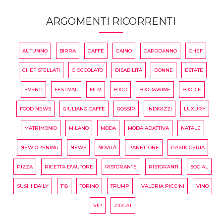
ARGOMENTI RICORRENTI
AUTUNNO
BIRRA
CAFFÈ
CAINO
CAPODANNO
CHEF
CHEF STELLATI
CIOCCOLATÒ
DISABILITÀ
DONNE
ESTATE
EVENTI
FESTIVAL
FILM
FOOD
FOOD&WINE
FOODIE
FOOD NEWS
GIULIANO CAFFÈ
GOSSIP
INDIRIZZI
LUXURY
MATRIMONIO
MILANO
MODA
MODA ADATTIVA
NATALE
NEW OPENING
NEWS
NOVITÀ
PANETTONE
PASTICCERIA
PIZZA
RICETTA D'AUTORE
RISTORANTE
RISTORANTI
SOCIAL
SUSHI DAILY
T18
TORINO
TRUMP
VALERIA PICCINI
VINO
VIP
ZICCAT