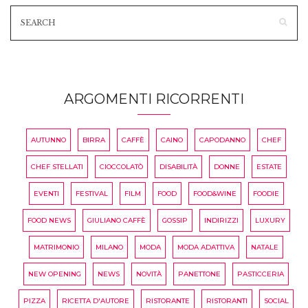
ARGOMENTI RICORRENTI
AUTUNNO
BIRRA
CAFFÈ
CAINO
CAPODANNO
CHEF
CHEF STELLATI
CIOCCOLATÒ
DISABILITÀ
DONNE
ESTATE
EVENTI
FESTIVAL
FILM
FOOD
FOOD&WINE
FOODIE
FOOD NEWS
GIULIANO CAFFÈ
GOSSIP
INDIRIZZI
LUXURY
MATRIMONIO
MILANO
MODA
MODA ADATTIVA
NATALE
NEW OPENING
NEWS
NOVITÀ
PANETTONE
PASTICCERIA
PIZZA
RICETTA D'AUTORE
RISTORANTE
RISTORANTI
SOCIAL