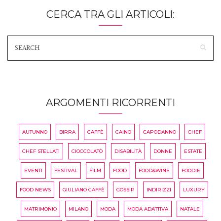
CERCA TRA GLI ARTICOLI:
ARGOMENTI RICORRENTI
AUTUNNO
BIRRA
CAFFÈ
CAINO
CAPODANNO
CHEF
CHEF STELLATI
CIOCCOLATÒ
DISABILITÀ
DONNE
ESTATE
EVENTI
FESTIVAL
FILM
FOOD
FOOD&WINE
FOODIE
FOOD NEWS
GIULIANO CAFFÈ
GOSSIP
INDIRIZZI
LUXURY
MATRIMONIO
MILANO
MODA
MODA ADATTIVA
NATALE