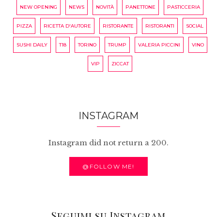
NEW OPENING
NEWS
NOVITÀ
PANETTONE
PASTICCERIA
PIZZA
RICETTA D'AUTORE
RISTORANTE
RISTORANTI
SOCIAL
SUSHI DAILY
T18
TORINO
TRUMP
VALERIA PICCINI
VINO
VIP
ZICCAT
INSTAGRAM
Instagram did not return a 200.
@FOLLOW ME!
Seguimi su Instagram