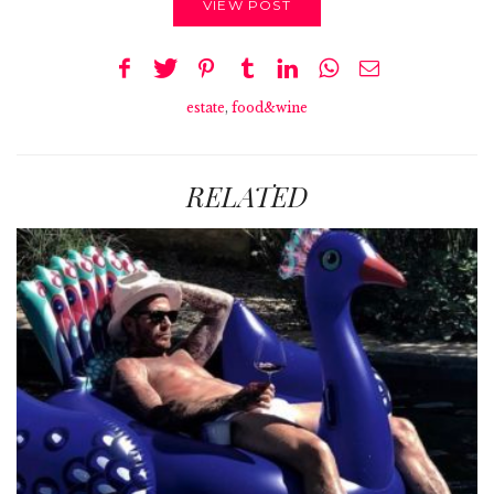
VIEW POST
estate
,
food&wine
RELATED