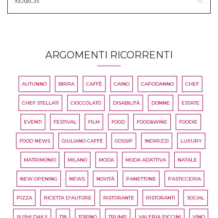
ARGOMENTI RICORRENTI
AUTUNNO
BIRRA
CAFFÈ
CAINO
CAPODANNO
CHEF
CHEF STELLATI
CIOCCOLATÒ
DISABILITÀ
DONNE
ESTATE
EVENTI
FESTIVAL
FILM
FOOD
FOOD&WINE
FOODIE
FOOD NEWS
GIULIANO CAFFÈ
GOSSIP
INDIRIZZI
LUXURY
MATRIMONIO
MILANO
MODA
MODA ADATTIVA
NATALE
NEW OPENING
NEWS
NOVITÀ
PANETTONE
PASTICCERIA
PIZZA
RICETTA D'AUTORE
RISTORANTE
RISTORANTI
SOCIAL
SUSHI DAILY
T18
TORINO
TRUMP
VALERIA PICCINI
VINO