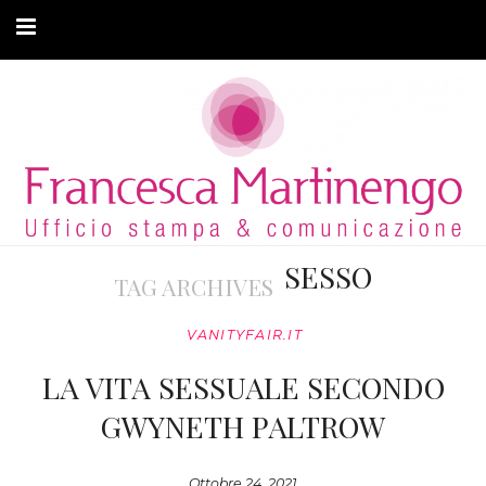
CHI SONO
CLIENTI
ARTICOLI
MODA ADATTIVA
SESSO
TAG ARCHIVES
CONTATTI
VANITYFAIR.IT
PRIVACY
LA VITA SESSUALE SECONDO
GWYNETH PALTROW
Ottobre 24, 2021