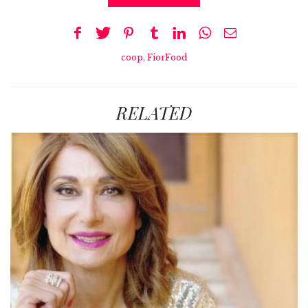
coop
,
FiorFood
RELATED