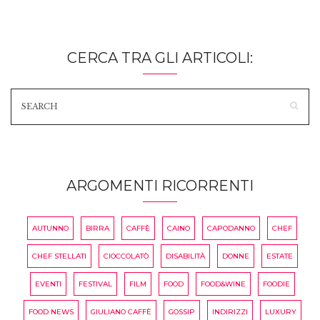
CERCA TRA GLI ARTICOLI:
ARGOMENTI RICORRENTI
AUTUNNO
BIRRA
CAFFÈ
CAINO
CAPODANNO
CHEF
CHEF STELLATI
CIOCCOLATÒ
DISABILITÀ
DONNE
ESTATE
EVENTI
FESTIVAL
FILM
FOOD
FOOD&WINE
FOODIE
FOOD NEWS
GIULIANO CAFFÈ
GOSSIP
INDIRIZZI
LUXURY