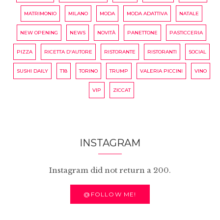
MATRIMONIO
MILANO
MODA
MODA ADATTIVA
NATALE
NEW OPENING
NEWS
NOVITÀ
PANETTONE
PASTICCERIA
PIZZA
RICETTA D'AUTORE
RISTORANTE
RISTORANTI
SOCIAL
SUSHI DAILY
T18
TORINO
TRUMP
VALERIA PICCINI
VINO
VIP
ZICCAT
INSTAGRAM
Instagram did not return a 200.
@FOLLOW ME!