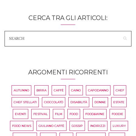
CERCA TRA GLI ARTICOLI:
ARGOMENTI RICORRENTI
AUTUNNO
BIRRA
CAFFÈ
CAINO
CAPODANNO
CHEF
CHEF STELLATI
CIOCCOLATÒ
DISABILITÀ
DONNE
ESTATE
EVENTI
FESTIVAL
FILM
FOOD
FOOD&WINE
FOODIE
FOOD NEWS
GIULIANO CAFFÈ
GOSSIP
INDIRIZZI
LUXURY