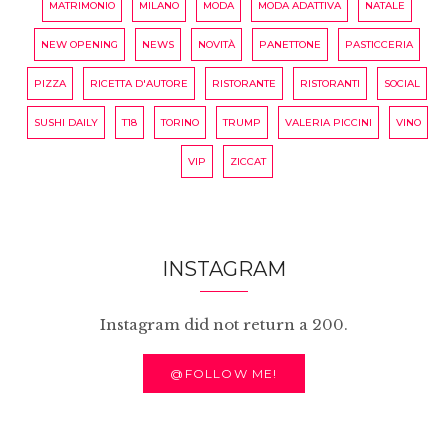
MATRIMONIO
MILANO
MODA
MODA ADATTIVA
NATALE
NEW OPENING
NEWS
NOVITÀ
PANETTONE
PASTICCERIA
PIZZA
RICETTA D'AUTORE
RISTORANTE
RISTORANTI
SOCIAL
SUSHI DAILY
T18
TORINO
TRUMP
VALERIA PICCINI
VINO
VIP
ZICCAT
INSTAGRAM
Instagram did not return a 200.
@FOLLOW ME!