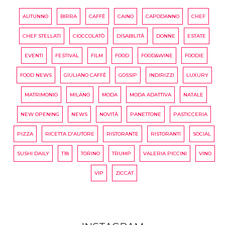
AUTUNNO
BIRRA
CAFFÈ
CAINO
CAPODANNO
CHEF
CHEF STELLATI
CIOCCOLATÒ
DISABILITÀ
DONNE
ESTATE
EVENTI
FESTIVAL
FILM
FOOD
FOOD&WINE
FOODIE
FOOD NEWS
GIULIANO CAFFÈ
GOSSIP
INDIRIZZI
LUXURY
MATRIMONIO
MILANO
MODA
MODA ADATTIVA
NATALE
NEW OPENING
NEWS
NOVITÀ
PANETTONE
PASTICCERIA
PIZZA
RICETTA D'AUTORE
RISTORANTE
RISTORANTI
SOCIAL
SUSHI DAILY
T18
TORINO
TRUMP
VALERIA PICCINI
VINO
VIP
ZICCAT