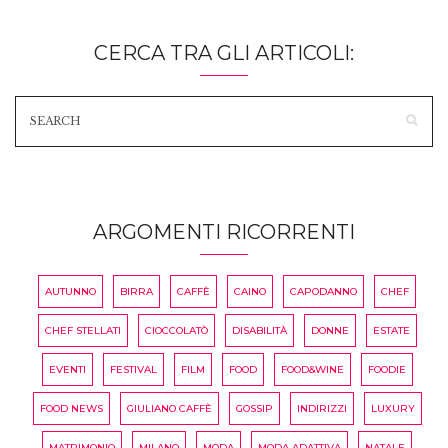
CERCA TRA GLI ARTICOLI:
ARGOMENTI RICORRENTI
AUTUNNO
BIRRA
CAFFÈ
CAINO
CAPODANNO
CHEF
CHEF STELLATI
CIOCCOLATÒ
DISABILITÀ
DONNE
ESTATE
EVENTI
FESTIVAL
FILM
FOOD
FOOD&WINE
FOODIE
FOOD NEWS
GIULIANO CAFFÈ
GOSSIP
INDIRIZZI
LUXURY
MATRIMONIO
MILANO
MODA
MODA ADATTIVA
NATALE