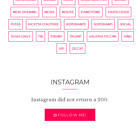
NEW OPENING
NEWS
NOVITÀ
PANETTONE
PASTICCERIA
PIZZA
RICETTA D'AUTORE
RISTORANTE
RISTORANTI
SOCIAL
SUSHI DAILY
T18
TORINO
TRUMP
VALERIA PICCINI
VINO
VIP
ZICCAT
INSTAGRAM
Instagram did not return a 200.
@FOLLOW ME!