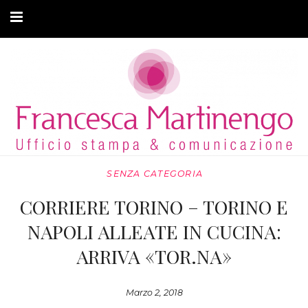
CHI SONO
CLIENTI
ARTICOLI
MODA ADATTIVA
SENZA CATEGORIA
CONTATTI
CORRIERE TORINO – TORINO E
PRIVACY
NAPOLI ALLEATE IN CUCINA:
ARRIVA «TOR.NA»
Marzo 2, 2018