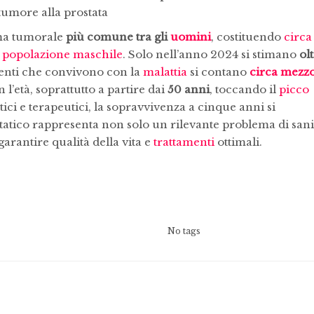
tumore alla prostata
ma tumorale
più comune tra gli
uomini
, costituendo
circa
la popolazione maschile
. Solo nell’anno 2024 si stimano
ol
zienti che convivono con la
malattia
si contano
circa mezz
l’età, soprattutto a partire dai
50 anni
, toccando il
picco
tici e terapeutici, la sopravvivenza a cinque anni si
statico rappresenta non solo un rilevante problema di sani
arantire qualità della vita e
trattamenti
ottimali.
No tags