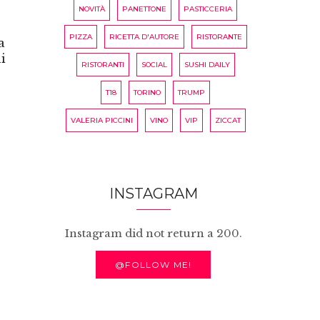
NOVITÀ
PANETTONE
PASTICCERIA
PIZZA
RICETTA D'AUTORE
RISTORANTE
a
i
RISTORANTI
SOCIAL
SUSHI DAILY
T18
TORINO
TRUMP
VALERIA PICCINI
VINO
VIP
ZICCAT
INSTAGRAM
Instagram did not return a 200.
@FOLLOW ME!