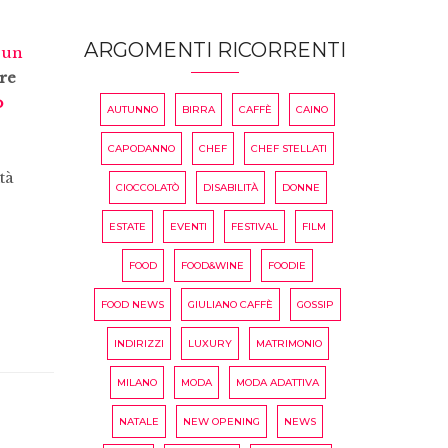
ARGOMENTI RICORRENTI
 un
tre
o
AUTUNNO
BIRRA
CAFFÈ
CAINO
CAPODANNO
CHEF
CHEF STELLATI
tà
CIOCCOLATÒ
DISABILITÀ
DONNE
ESTATE
EVENTI
FESTIVAL
FILM
FOOD
FOOD&WINE
FOODIE
FOOD NEWS
GIULIANO CAFFÈ
GOSSIP
INDIRIZZI
LUXURY
MATRIMONIO
MILANO
MODA
MODA ADATTIVA
NATALE
NEW OPENING
NEWS