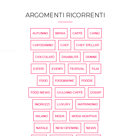
ARGOMENTI RICORRENTI
AUTUNNO
BIRRA
CAFFÈ
CAINO
CAPODANNO
CHEF
CHEF STELLATI
CIOCCOLATÒ
DISABILITÀ
DONNE
ESTATE
EVENTI
FESTIVAL
FILM
FOOD
FOOD&WINE
FOODIE
i
FOOD NEWS
GIULIANO CAFFÈ
GOSSIP
INDIRIZZI
LUXURY
MATRIMONIO
MILANO
MODA
MODA ADATTIVA
NATALE
NEW OPENING
NEWS