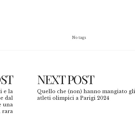
No tags
OST
NEXT POST
i e la
Quello che (non) hanno mangiato gl
 e dal
atleti olimpici a Parigi 2024
e una
a rara