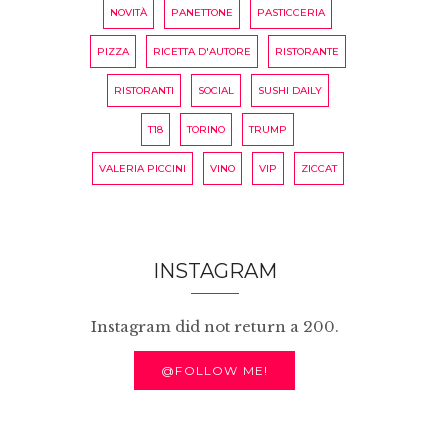
NOVITÀ
PANETTONE
PASTICCERIA
PIZZA
RICETTA D'AUTORE
RISTORANTE
RISTORANTI
SOCIAL
SUSHI DAILY
T18
TORINO
TRUMP
VALERIA PICCINI
VINO
VIP
ZICCAT
INSTAGRAM
Instagram did not return a 200.
@FOLLOW ME!