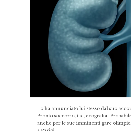
Lo ha annunciato lui stesso dal suo accou
Pronto soccorso, tac, ecografia…Probabile 
anche per le sue imminenti gare olimpich
a Parigi.