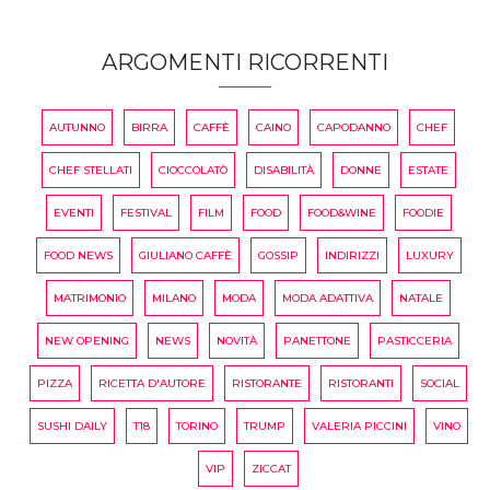
ARGOMENTI RICORRENTI
AUTUNNO
BIRRA
CAFFÈ
CAINO
CAPODANNO
CHEF
CHEF STELLATI
CIOCCOLATÒ
DISABILITÀ
DONNE
ESTATE
EVENTI
FESTIVAL
FILM
FOOD
FOOD&WINE
FOODIE
FOOD NEWS
GIULIANO CAFFÈ
GOSSIP
INDIRIZZI
LUXURY
MATRIMONIO
MILANO
MODA
MODA ADATTIVA
NATALE
NEW OPENING
NEWS
NOVITÀ
PANETTONE
PASTICCERIA
PIZZA
RICETTA D'AUTORE
RISTORANTE
RISTORANTI
SOCIAL
SUSHI DAILY
T18
TORINO
TRUMP
VALERIA PICCINI
VINO
VIP
ZICCAT