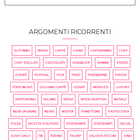
ARGOMENTI RICORRENTI
AUTUNNO
BIRRA
CAFFÈ
CAINO
CAPODANNO
CHEF
CHEF STELLATI
CIOCCOLATÒ
DISABILITÀ
DONNE
ESTATE
EVENTI
FESTIVAL
FILM
FOOD
FOOD&WINE
FOODIE
FOOD NEWS
GIULIANO CAFFÈ
GOSSIP
INDIRIZZI
LUXURY
MATRIMONIO
MILANO
MODA
MODA ADATTIVA
NATALE
NEW OPENING
NEWS
NOVITÀ
PANETTONE
PASTICCERIA
PIZZA
RICETTA D'AUTORE
RISTORANTE
RISTORANTI
SOCIAL
SUSHI DAILY
T18
TORINO
TRUMP
VALERIA PICCINI
VINO