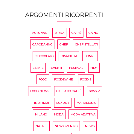
ARGOMENTI RICORRENTI
AUTUNNO
BIRRA
CAFFÈ
CAINO
CAPODANNO
CHEF
CHEF STELLATI
CIOCCOLATÒ
DISABILITÀ
DONNE
ESTATE
EVENTI
FESTIVAL
FILM
FOOD
FOOD&WINE
FOODIE
FOOD NEWS
GIULIANO CAFFÈ
GOSSIP
INDIRIZZI
LUXURY
MATRIMONIO
MILANO
MODA
MODA ADATTIVA
NATALE
NEW OPENING
NEWS