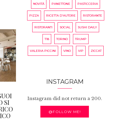
NOVITÀ
PANETTONE
PASTICCERIA
PIZZA
RICETTA D'AUTORE
RISTORANTE
RISTORANTI
SOCIAL
SUSHI DAILY
T18
TORINO
TRUMP
VALERIA PICCINI
VINO
VIP
ZICCAT
INSTAGRAM
SUOI
Instagram did not return a 200.
O SI
ARICO
@FOLLOW ME!
ICO