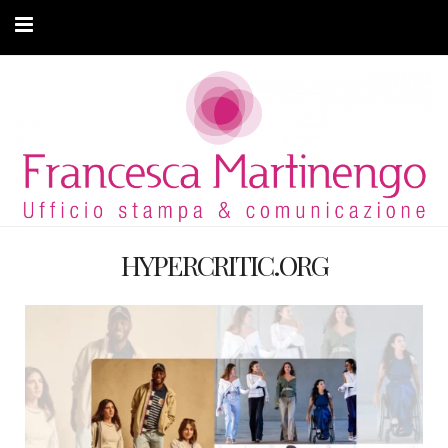
CHI SONO
CLIENTI
ARTICOLI
MODA ADATTIVA
HYPERCRITIC.ORG
CONTATTI
PRIVACY