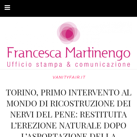
CHI SONO
CLIENTI
ARTICOLI
MODA ADATTIVA
VANITYFAIR.IT
CONTATTI
TORINO, PRIMO INTERVENTO AL
PRIVACY
MONDO DI RICOSTRUZIONE DEI
NERVI DEL PENE: RESTITUITA
L’EREZIONE NATURALE DOPO
L’ASPORTAZIONE DELLA