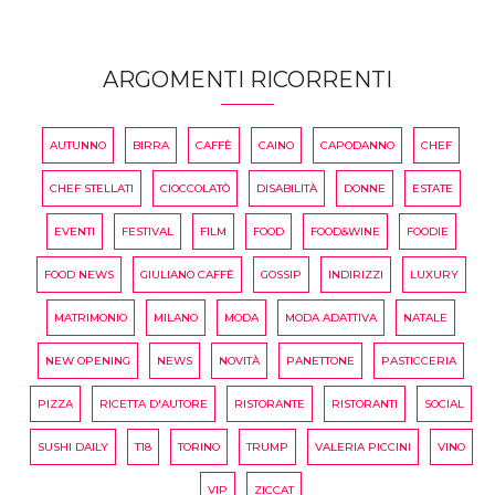
ARGOMENTI RICORRENTI
AUTUNNO
BIRRA
CAFFÈ
CAINO
CAPODANNO
CHEF
CHEF STELLATI
CIOCCOLATÒ
DISABILITÀ
DONNE
ESTATE
EVENTI
FESTIVAL
FILM
FOOD
FOOD&WINE
FOODIE
FOOD NEWS
GIULIANO CAFFÈ
GOSSIP
INDIRIZZI
LUXURY
MATRIMONIO
MILANO
MODA
MODA ADATTIVA
NATALE
NEW OPENING
NEWS
NOVITÀ
PANETTONE
PASTICCERIA
PIZZA
RICETTA D'AUTORE
RISTORANTE
RISTORANTI
SOCIAL
SUSHI DAILY
T18
TORINO
TRUMP
VALERIA PICCINI
VINO
VIP
ZICCAT