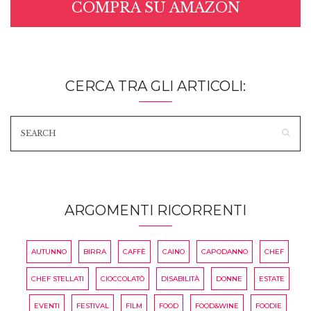
COMPRA SU AMAZON
CERCA TRA GLI ARTICOLI:
ARGOMENTI RICORRENTI
AUTUNNO
BIRRA
CAFFÈ
CAINO
CAPODANNO
CHEF
CHEF STELLATI
CIOCCOLATÒ
DISABILITÀ
DONNE
ESTATE
EVENTI
FESTIVAL
FILM
FOOD
FOOD&WINE
FOODIE