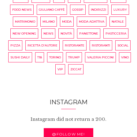
FOOD NEWS
GIULIANO CAFFÈ
GOSSIP
INDIRIZZI
LUXURY
MATRIMONIO
MILANO
MODA
MODA ADATTIVA
NATALE
NEW OPENING
NEWS
NOVITÀ
PANETTONE
PASTICCERIA
PIZZA
RICETTA D'AUTORE
RISTORANTE
RISTORANTI
SOCIAL
SUSHI DAILY
T18
TORINO
TRUMP
VALERIA PICCINI
VINO
VIP
ZICCAT
INSTAGRAM
Instagram did not return a 200.
@FOLLOW ME!