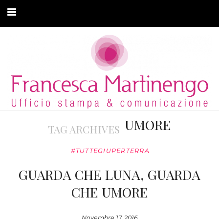
CHI SONO
CLIENTI
ARTICOLI
MODA ADATTIVA
UMORE
TAG ARCHIVES
CONTATTI
#TUTTEGIUPERTERRA
PRIVACY
GUARDA CHE LUNA, GUARDA
CHE UMORE
Novembre 17, 2016