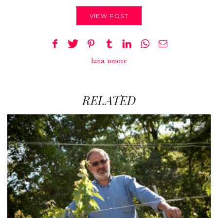
VIEW POST
luna
,
umore
RELATED