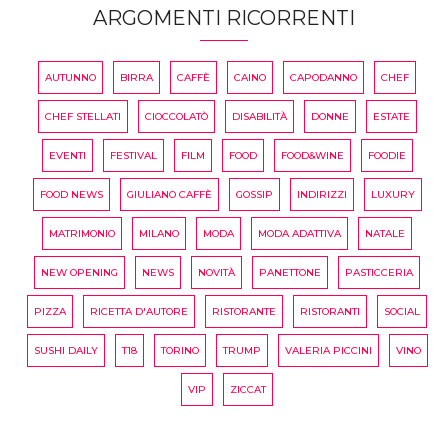
ARGOMENTI RICORRENTI
AUTUNNO
BIRRA
CAFFÈ
CAINO
CAPODANNO
CHEF
CHEF STELLATI
CIOCCOLATÒ
DISABILITÀ
DONNE
ESTATE
EVENTI
FESTIVAL
FILM
FOOD
FOOD&WINE
FOODIE
FOOD NEWS
GIULIANO CAFFÈ
GOSSIP
INDIRIZZI
LUXURY
MATRIMONIO
MILANO
MODA
MODA ADATTIVA
NATALE
NEW OPENING
NEWS
NOVITÀ
PANETTONE
PASTICCERIA
PIZZA
RICETTA D'AUTORE
RISTORANTE
RISTORANTI
SOCIAL
SUSHI DAILY
T18
TORINO
TRUMP
VALERIA PICCINI
VINO
VIP
ZICCAT