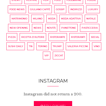
EVENTI
FESTIVAL
FILM
FOOD
FOOD&WINE
FOODIE
FOOD NEWS
GIULIANO CAFFÈ
GOSSIP
INDIRIZZI
LUXURY
MATRIMONIO
MILANO
MODA
MODA ADATTIVA
NATALE
NEW OPENING
NEWS
NOVITÀ
PANETTONE
PASTICCERIA
PIZZA
RICETTA D'AUTORE
RISTORANTE
RISTORANTI
SOCIAL
SUSHI DAILY
T18
TORINO
TRUMP
VALERIA PICCINI
VINO
VIP
ZICCAT
INSTAGRAM
Instagram did not return a 200.
@FOLLOW ME!