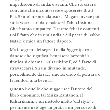
impediscono di andare avanti. Che so: essere
convinte che incontrerete e sposerete Brad
Pitt. Sennò niente, clausura. Magari invece poi
sulla vostra strada si paleserà Fabio Insinna.
Che è tanto simpatico. E sarete felici e contenti.
Poi il fatto che in Finlandia c’è il paese di Babbo
Natale è mica un fattore dapoco.
Ma il segreto dei segreti della
hygge
(parola
danese che significa ‘benessere’,‘serenità’)
finnica si chiama “Kalsarikänni”, ed è l’arte di
stravaccarsi. Su un divano, in mutande,
possibilmente da soli, smetterendo di pensare e
facendosi una bevuta.
Questo è quello che suggerisce l’autore del
libro omonimo, tal Miska Rantanen. Il
Kalsarikänni è un metodo molto ‘old style’ e
per niente new age: in pratica un percorso di