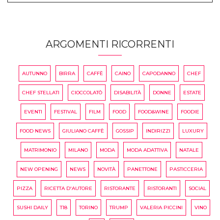
ARGOMENTI RICORRENTI
AUTUNNO
BIRRA
CAFFÈ
CAINO
CAPODANNO
CHEF
CHEF STELLATI
CIOCCOLATÒ
DISABILITÀ
DONNE
ESTATE
EVENTI
FESTIVAL
FILM
FOOD
FOOD&WINE
FOODIE
FOOD NEWS
GIULIANO CAFFÈ
GOSSIP
INDIRIZZI
LUXURY
MATRIMONIO
MILANO
MODA
MODA ADATTIVA
NATALE
NEW OPENING
NEWS
NOVITÀ
PANETTONE
PASTICCERIA
PIZZA
RICETTA D'AUTORE
RISTORANTE
RISTORANTI
SOCIAL
SUSHI DAILY
T18
TORINO
TRUMP
VALERIA PICCINI
VINO