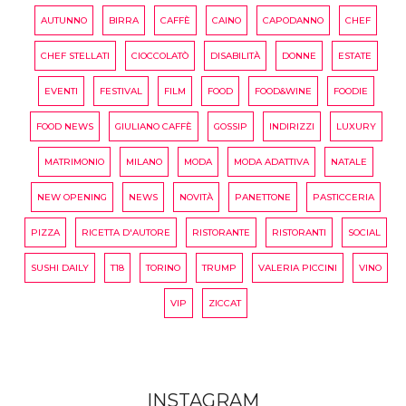
AUTUNNO
BIRRA
CAFFÈ
CAINO
CAPODANNO
CHEF
CHEF STELLATI
CIOCCOLATÒ
DISABILITÀ
DONNE
ESTATE
EVENTI
FESTIVAL
FILM
FOOD
FOOD&WINE
FOODIE
FOOD NEWS
GIULIANO CAFFÈ
GOSSIP
INDIRIZZI
LUXURY
MATRIMONIO
MILANO
MODA
MODA ADATTIVA
NATALE
NEW OPENING
NEWS
NOVITÀ
PANETTONE
PASTICCERIA
PIZZA
RICETTA D'AUTORE
RISTORANTE
RISTORANTI
SOCIAL
SUSHI DAILY
T18
TORINO
TRUMP
VALERIA PICCINI
VINO
VIP
ZICCAT
INSTAGRAM