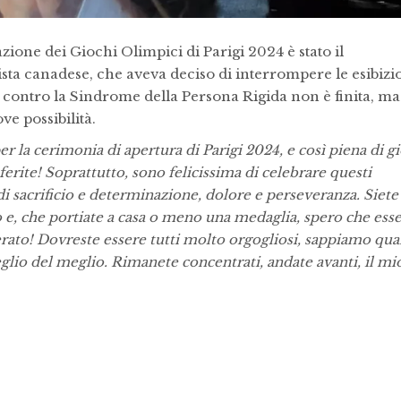
zione dei Giochi Olimpici di Parigi 2024 è stato il
tista canadese, che aveva deciso di interrompere le esibizi
ta contro la Sindrome della Persona Rigida non è finita, ma
e possibilità.
er la cerimonia di apertura di Parigi 2024, e così piena di gi
ferite! Soprattutto, sono felicissima di celebrare questi
e di sacrificio e determinazione, dolore e perseveranza. Siete
no e, che portiate a casa o meno una medaglia, spero che ess
vverato! Dovreste essere tutti molto orgogliosi, sappiamo qu
glio del meglio. Rimanete concentrati, andate avanti, il mi