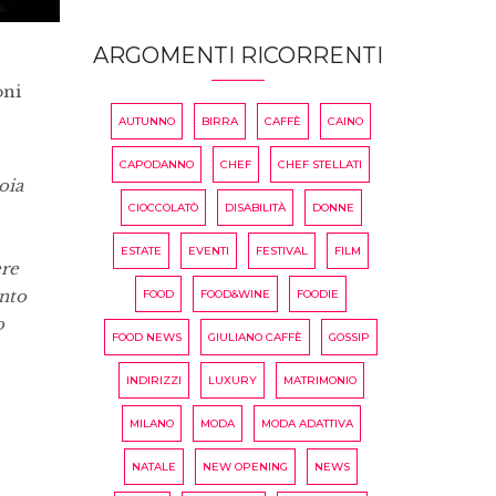
ARGOMENTI RICORRENTI
oni
AUTUNNO
BIRRA
CAFFÈ
CAINO
CAPODANNO
CHEF
CHEF STELLATI
oia
CIOCCOLATÒ
DISABILITÀ
DONNE
ESTATE
EVENTI
FESTIVAL
FILM
ere
anto
FOOD
FOOD&WINE
FOODIE
o
FOOD NEWS
GIULIANO CAFFÈ
GOSSIP
INDIRIZZI
LUXURY
MATRIMONIO
MILANO
MODA
MODA ADATTIVA
NATALE
NEW OPENING
NEWS