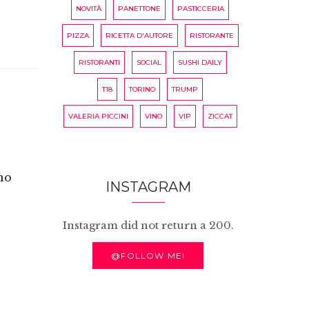
NOVITÀ
PANETTONE
PASTICCERIA
PIZZA
RICETTA D'AUTORE
RISTORANTE
RISTORANTI
SOCIAL
SUSHI DAILY
T18
TORINO
TRUMP
VALERIA PICCINI
VINO
VIP
ZICCAT
no
INSTAGRAM
Instagram did not return a 200.
@FOLLOW ME!