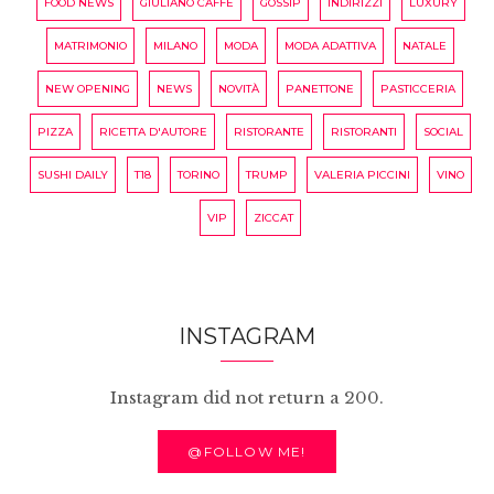
FOOD NEWS
GIULIANO CAFFÈ
GOSSIP
INDIRIZZI
LUXURY
MATRIMONIO
MILANO
MODA
MODA ADATTIVA
NATALE
NEW OPENING
NEWS
NOVITÀ
PANETTONE
PASTICCERIA
PIZZA
RICETTA D'AUTORE
RISTORANTE
RISTORANTI
SOCIAL
SUSHI DAILY
T18
TORINO
TRUMP
VALERIA PICCINI
VINO
VIP
ZICCAT
INSTAGRAM
Instagram did not return a 200.
@FOLLOW ME!