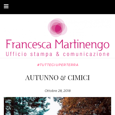
CHI SONO
CLIENTI
ARTICOLI
MODA ADATTIVA
#TUTTEGIUPERTERRA
CONTATTI
AUTUNNO & CIMICI
PRIVACY
Ottobre 28, 2018